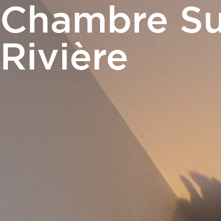
Chambre Sup
GALERIE PHOTOS
ACTUALITÉS
BONS
Rivière
Chambres
Restauration
Meetings 