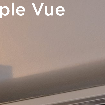
ple Vue
FR
me
Accès et contact
RÉSERVER