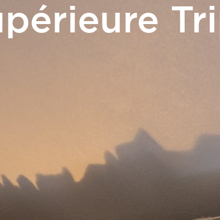
érieure Tri
 CADEAUX
Touris
& Events